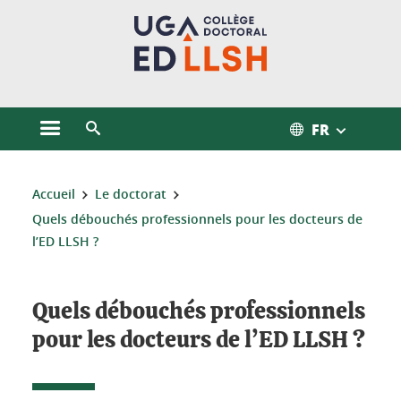
Gestion des cookies
FR
Ouvrir le menu principal
Ouvrir le moteur de recherche
Vous êtes ici :
Accueil
Le doctorat
Quels débouchés professionnels pour les docteurs de
l’ED LLSH ?
Quels débouchés professionnels
pour les docteurs de l’ED LLSH ?