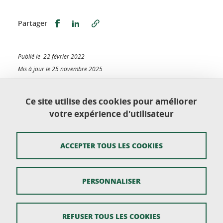
Partager sur Facebook
Partager sur LinkedIn
Partager
Publié le 22 février 2022
Mis à jour le 25 novembre 2025
Ce site utilise des cookies pour améliorer
votre expérience d'utilisateur
Ecole doctorale Langues, Littératures et Sciences
Humaines
Université Grenoble Alpes - CS 40700 - 38058
ACCEPTER TOUS LES COOKIES
GRENOBLE CEDEX 9
PERSONNALISER
Mentions légales
REFUSER TOUS LES COOKIES
Plan du site