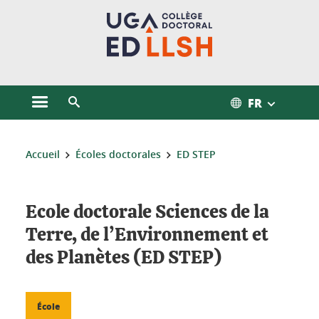
Gestion des cookies
FR
Ouvrir le menu principal
Ouvrir le moteur de recherche
Vous êtes ici :
Accueil
Écoles doctorales
ED STEP
Ecole doctorale Sciences de la
Terre, de l’Environnement et
des Planètes (ED STEP)
École