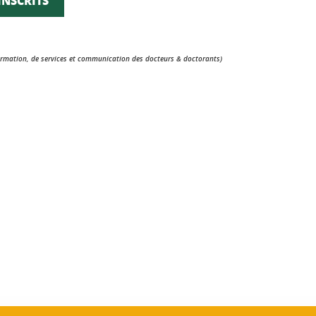
INSCRITS
nformation, de services et communication des docteurs & doctorants)
ook
inkedIn