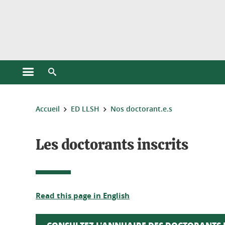
Gestion des cookies
Ouvrir le menu principal
Ouvrir le moteur de recherche
Vous êtes ici :
Accueil
ED LLSH
Nos doctorant.e.s
Les doctorants inscrits
Read this page in English