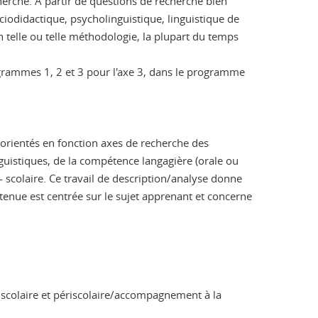
echerche. A partir de questions de recherche bien
ciodidactique, psycholinguistique, linguistique de
on telle ou telle méthodologie, la plupart du temps
ogrammes 1, 2 et 3 pour l'axe 3, dans le programme
 orientés en fonction axes de recherche des
uistiques, de la compétence langagière (orale ou
a- scolaire. Ce travail de description/analyse donne
etenue est centrée sur le sujet apprenant et concerne
, scolaire et périscolaire/accompagnement à la