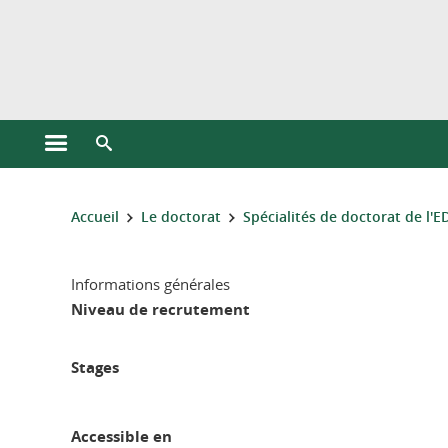
Gestion des cookies
Ouvrir le menu principal
Ouvrir le moteur de recherche
Vous êtes ici :
Accueil
Le doctorat
Spécialités de doctorat de l'
Informations générales
Niveau de recrutement
Stages
Accessible en