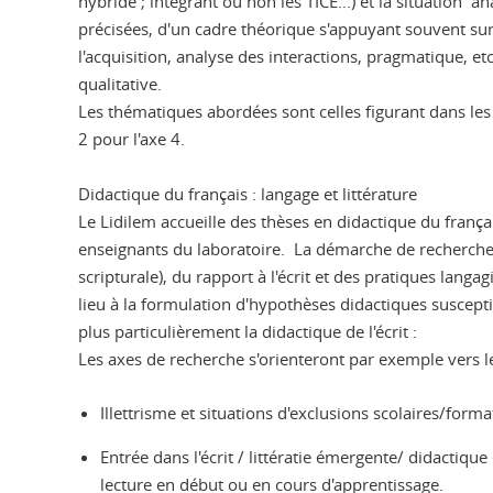
hybride ; intégrant ou non les TICE...) et la situation 
précisées, d'un cadre théorique s'appuyant souvent sur
l'acquisition, analyse des interactions, pragmatique, etc
qualitative.
Les thématiques abordées sont celles figurant dans les
2 pour l'axe 4.
Didactique du français : langage et littérature
Le Lidilem accueille des thèses en didactique du franç
enseignants du laboratoire. La démarche de recherche 
scripturale), du rapport à l'écrit et des pratiques lang
lieu à la formulation d'hypothèses didactiques susceptib
plus particulièrement la didactique de l'écrit :
Les axes de recherche s'orienteront par exemple vers l
Illettrisme et situations d'exclusions scolaires/form
Entrée dans l'écrit / littératie émergente/ didactique 
lecture en début ou en cours d'apprentissage.