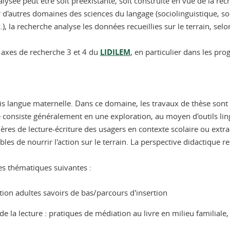
analysée peut être soit préexistante, soit construite en vue de la r
 d'autres domaines des sciences du langage (sociolinguistique, so
.), la recherche analyse les données recueillies sur le terrain, sel
 axes de recherche 3 et 4 du
LIDILEM
, en particulier dans les pr
ais langue maternelle. Dans ce domaine, les travaux de thèse sont
consiste généralement en une exploration, au moyen d'outils ling
agières de lecture-écriture des usagers en contexte scolaire ou extr
les de nourrir l'action sur le terrain. La perspective didactique r
es thématiques suivantes :
ation adultes savoirs de bas/parcours d'insertion
de la lecture
: pratiques de médiation au livre en milieu familiale