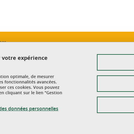
ines
Mentions légales
E CEDEX 9
r votre expérience
Plan du site
Données personnelles
ation optimale, de mesurer
Crédits
es fonctionnalités avancées.
user ces cookies. Vous pouvez
n cliquant sur le lien "Gestion
Gestion des cookies
Accessibilité : non conforme
n des données personnelles