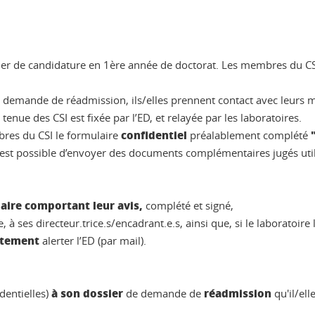
ossier de candidature en 1ère année de doctorat. Les membres du C
de demande de réadmission, ils/elles prennent contact avec leurs
enue des CSI est fixée par l’ED, et relayée par les laboratoires.
confidentiel
bres du CSI le formulaire
préalablement complété
 est possible d’envoyer des documents complémentaires jugés util
aire comportant leur avis,
complété et signé,
ue, à ses directeur.trice.s/encadrant.e.s, ainsi que, si le laboratoir
tement
alerter l’ED (par mail).
à son dossier
réadmission
dentielles)
de demande de
qu'il/el