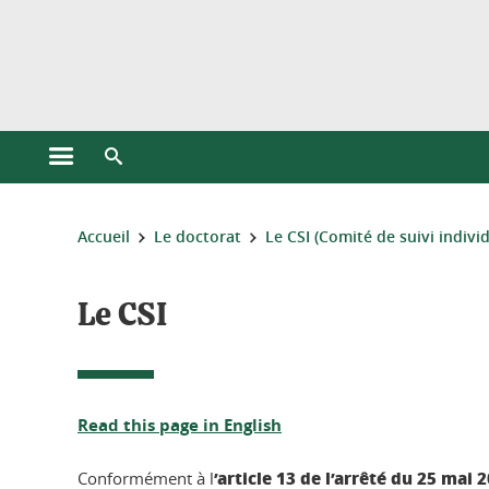
Gestion des cookies
Ouvrir le menu principal
Ouvrir le moteur de recherche
Vous êtes ici :
Accueil
Le doctorat
Le CSI (Comité de suivi indivi
Le CSI
Read this page in English
’article 13 de l’arrêté du 25 mai 
Conformément à l