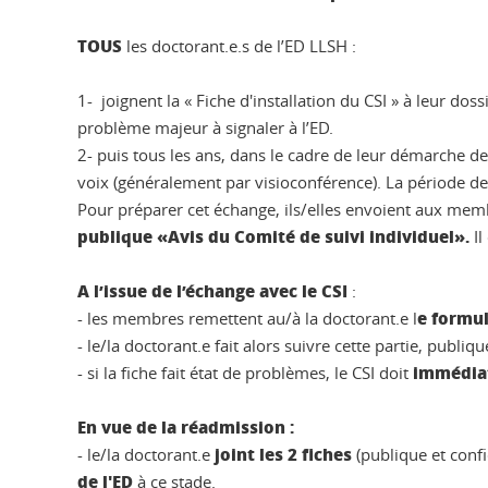
TOUS
les doctorant.e.s de l’ED LLSH :
1- joignent la « Fiche d'installation du CSI » à leur d
problème majeur à signaler à l’ED.
2- puis tous les ans, dans le cadre de leur démarche 
voix (généralement par visioconférence). La période de t
Pour préparer cet échange, ils/elles envoient aux mem
publique «Avis du Comité de suivi individuel».
Il
A l’issue de l’échange avec le CSI
:
e formul
- les membres remettent au/à la doctorant.e l
- le/la doctorant.e fait alors suivre cette partie, publiq
immédia
- si la fiche fait état de problèmes, le CSI doit
En vue de la réadmission :
joint les 2 fiches
- le/la doctorant.e
(publique et confi
de l'ED
à ce stade.