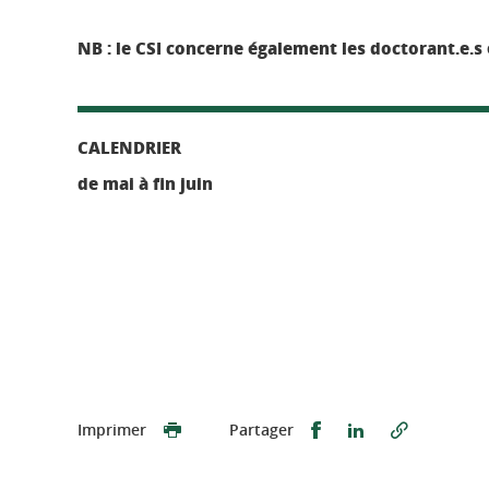
NB : le CSI concerne également les doctorant.e.s
CALENDRIER
de mai à fin juin
Partager sur Faceb
Partager sur L
Imprimer
Partager