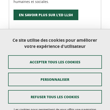
humaines et sociales.
EN SAVOIR PLUS SUR L'ED LLSH
Ce site utilise des cookies pour améliorer
votre expérience d'utilisateur
Ecole doctorale Langues, Littératures et Sciences
Humaines
Université Grenoble Alpes - CS 40700 - 38058
ACCEPTER TOUS LES COOKIES
GRENOBLE CEDEX 9
PERSONNALISER
Mentions légales
REFUSER TOUS LES COOKIES
Plan du site
Données personnelles
Les cookies nous permettent de vous offrir une navigation